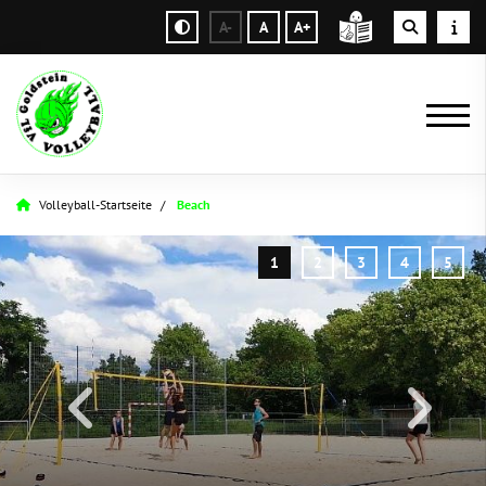
A-
A
A+
Volleyball-Startseite
Beach