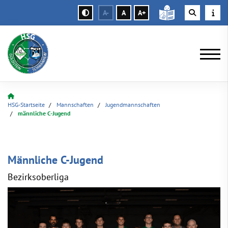
A-
A
A+
HSG-Startseite
Mannschaften
Jugendmannschaften
männliche C-Jugend
Männliche C-Jugend
Bezirksoberliga