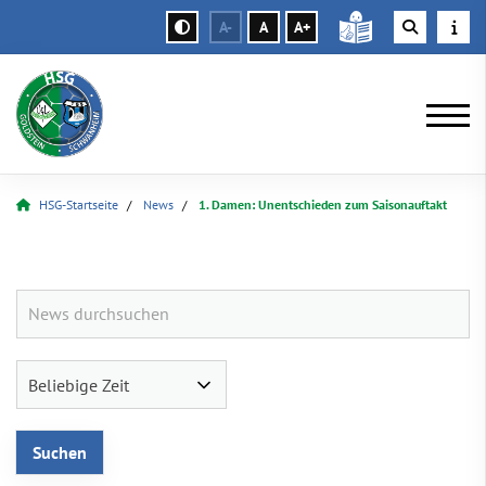
A-
A
A+
HSG-Startseite
News
1. Damen: Unentschieden zum Saisonauftakt