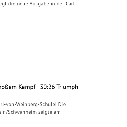
t die neue Ausgabe in der Carl-
069 66113934
infos@vfl-goldstein.de
großem Kampf - 30:26 Triumph
arl-von-Weinberg-Schule! Die
ein/Schwanheim zeigte am