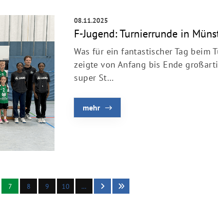
08.11.2025
F-Jugend: Turnierrunde in Müns
Was für ein fantastischer Tag beim 
zeigte von Anfang bis Ende großarti
super St…
mehr
7
8
9
10
…