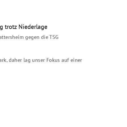
 trotz Niederlage
attersheim gegen die TSG
ark, daher lag unser Fokus auf einer
schäftsstelle
L Goldstein 1953 e. V.
r Waldau 12
529 Frankfurt am Main