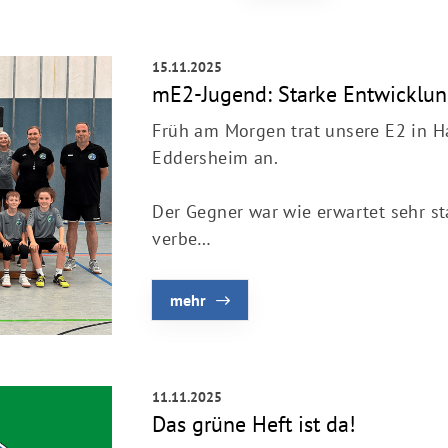
15.11.2025
mE2-Jugend: Starke Entwicklung
Früh am Morgen trat unsere E2 in H
Eddersheim an.
Der Gegner war wie erwartet sehr st
verbe…
mehr
Mitglieder-Service
Ge
Alles zur Mitgliedschaft
Vf
11.11.2025
Downloads
Zu
Das grüne Heft ist da!
Termine
60