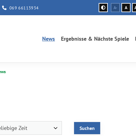
069 66113934
A-
A
News
Ergebnisse & Nächste Spiele
ews