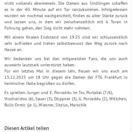
nicht vollends abwimmeln. Die Damen aus Sindlingen schaffen
es in der 40. Minute auf ein Tor ranzukommen. Infolgedessen
wurden wir nochmal wachgerüttelt, finden zu alter Stärke zurück
und lassen uns, in dem wir zwischenzeitlich mit 6 Toren in
Führung gehen, den Sieg nicht mehr nehmen.
Mit einem finalen Endstand von 19:25 sind wir schlussendlich
sehr zufrieden und treten selbstbewusst den Weg zurück nach
Hause an.
Wir bedanken uns bei den mitgereisten Fans, die uns auch
auswärts lautstark unterstützt haben.
Für ein letztes Mal in diesem Jahr, freuen wir uns euch am
13.12.2025 um 18 Uhr gegen die Damen der FTG Frankfurt in
heimischer Halle begrüßen zu dürfen.
Es spielten: Junger und E. Porceddu im Tor, Portakal (7/6),
Vrocharidou (6), Sauer (5), Döppner (3), G. Porceddu (2), Wittchen,
Bulic-Drmic (je 1), Wiesner, Sitzius, Marschik
Diesen Artikel teilen