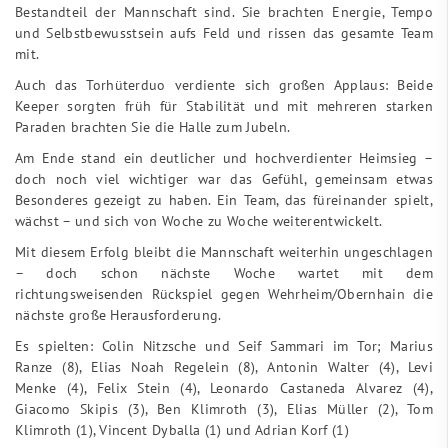
Bestandteil der Mannschaft sind. Sie brachten Energie, Tempo
und Selbstbewusstsein aufs Feld und rissen das gesamte Team
mit.
Auch das Torhüterduo verdiente sich großen Applaus: Beide
Keeper sorgten früh für Stabilität und mit mehreren starken
Paraden brachten Sie die Halle zum Jubeln.
Am Ende stand ein deutlicher und hochverdienter Heimsieg –
doch noch viel wichtiger war das Gefühl, gemeinsam etwas
Besonderes gezeigt zu haben. Ein Team, das füreinander spielt,
wächst – und sich von Woche zu Woche weiterentwickelt.
Mit diesem Erfolg bleibt die Mannschaft weiterhin ungeschlagen
– doch schon nächste Woche wartet mit dem
richtungsweisenden Rückspiel gegen Wehrheim/Obernhain die
nächste große Herausforderung.
Es spielten: Colin Nitzsche und Seif Sammari im Tor; Marius
Ranze (8), Elias Noah Regelein (8), Antonin Walter (4), Levi
Menke (4), Felix Stein (4), Leonardo Castaneda Alvarez (4),
Giacomo Skipis (3), Ben Klimroth (3), Elias Müller (2), Tom
Klimroth (1), Vincent Dyballa (1) und Adrian Korf (1)