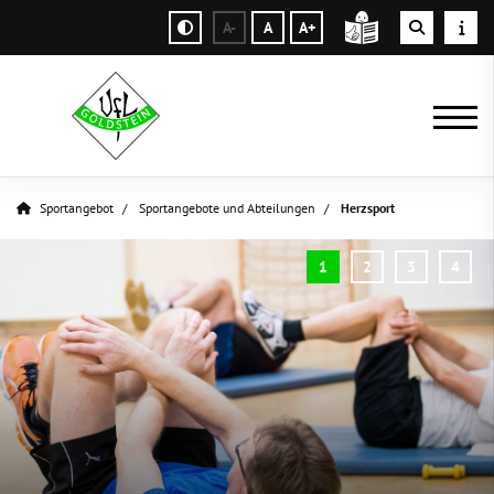
A-
A
A+
Sportangebot
Sportangebote und Abteilungen
Herzsport