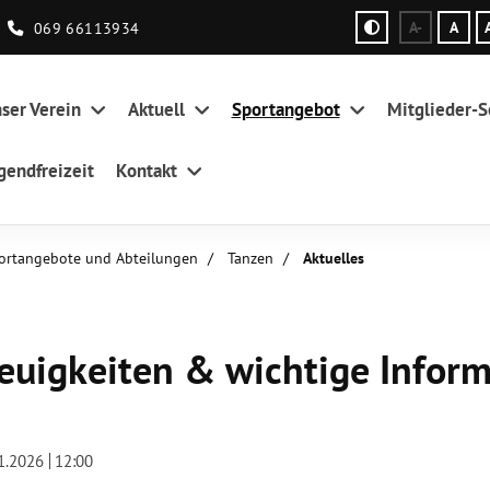
069 66113934
A-
A
ser Verein
Aktuell
Sportangebot
Mitglieder-S
gendfreizeit
Kontakt
ortangebote und Abteilungen
Tanzen
Aktuelles
euigkeiten & wichtige Infor
1.2026
12:00