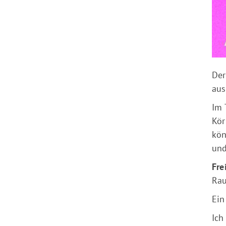
Der
aus
Im 
Kör
kön
und
Fre
Rau
Ein
Ich