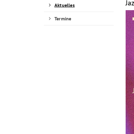
Ja
Aktuelles
Termine
Quicklinks
Sportangebote finden
Unser Sportangebot
Sportsuche