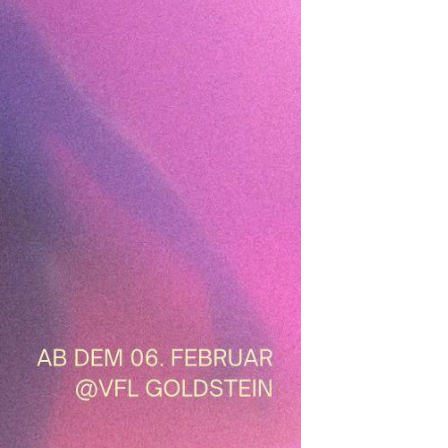
529 Frankfurt am Main
069 66113934
infos@vfl-goldstein.de