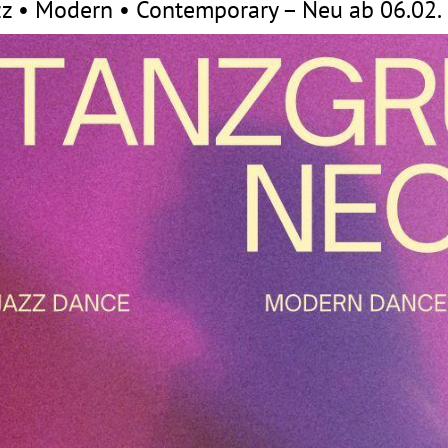
zz • Modern • Contemporary – Neu ab 06.02.
Mitglieder-Service
Ge
Alles zur Mitgliedschaft
Vf
Downloads
Zu