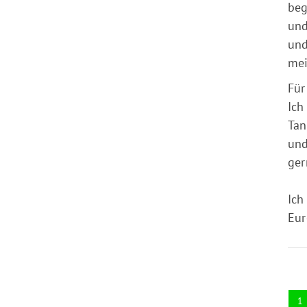
beg
und
und
mei
Für
Ich
Tan
und
ger
Ich
Eur
1